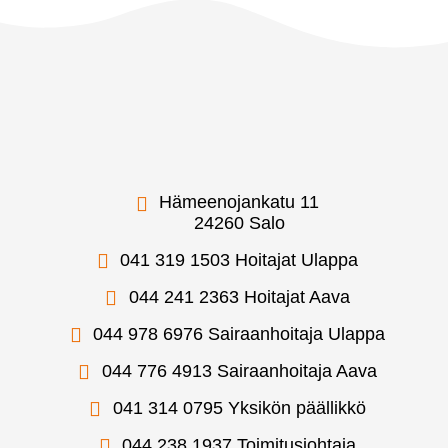
20
0
31
0
24
0
Hämeenojankatu 11
24260 Salo
041 319 1503 Hoitajat Ulappa
044 241 2363 Hoitajat Aava
044 978 6976 Sairaanhoitaja Ulappa
044 776 4913 Sairaanhoitaja Aava
041 314 0795 Yksikön päällikkö
044 238 1937 Toimitusjohtaja