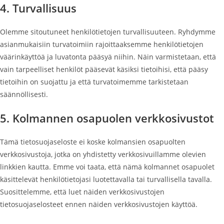
4. Turvallisuus
Olemme sitoutuneet henkilötietojen turvallisuuteen. Ryhdymme
asianmukaisiin turvatoimiin rajoittaaksemme henkilötietojen
väärinkäyttöä ja luvatonta pääsyä niihin. Näin varmistetaan, että
vain tarpeelliset henkilöt pääsevät käsiksi tietoihisi, että pääsy
tietoihin on suojattu ja että turvatoimemme tarkistetaan
säännöllisesti.
5. Kolmannen osapuolen verkkosivustot
Tämä tietosuojaseloste ei koske kolmansien osapuolten
verkkosivustoja, jotka on yhdistetty verkkosivuillamme olevien
linkkien kautta. Emme voi taata, että nämä kolmannet osapuolet
käsittelevät henkilötietojasi luotettavalla tai turvallisella tavalla.
Suosittelemme, että luet näiden verkkosivustojen
tietosuojaselosteet ennen näiden verkkosivustojen käyttöä.