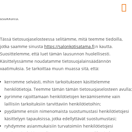
Tämä tietosuojaseloste päivitettiin viimeksi 17-04-2024 ja koskee
Euroopan talousalueen ja Sveitsin kansalaisia ja laillisia vakituisia
asukkaita.
Tässä tietosuojaselosteessa selitämme, mitä teemme tiedoilla,
jotka saamme sinusta
https://salonkotisatama.fi
:n kautta.
Suosittelemme, että luet tämän lausunnon huolellisesti.
Käsittelyssämme noudatamme tietosuojalainsäädännön
vaatimuksia. Se tarkoittaa muun muassa sitä, että:
kerromme selvästi, mihin tarkoitukseen käsittelemme
henkilötietoja. Teemme tämän tämän tietosuojaselosteen avulla;
pyrimme rajoittamaan henkilötietojen keräämisemme vain
laillisiin tarkoituksiin tarvittaviin henkilötietoihin;
pyydämme ensin nimenomaista suostumustasi henkilötietojesi
käsittelyyn tapauksissa, jotka edellyttävät suostumustasi;
ryhdymme asianmukaisiin turvatoimiin henkilötietojesi